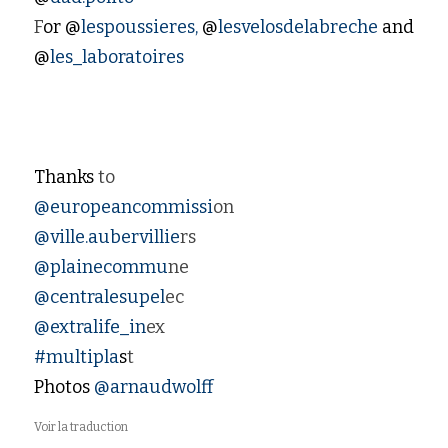
F
or @
lespoussieres,
 @
lesvelosdelabreche 
and 
@
les_laboratoires
Thanks 
to
@europeancommissi
on
@ville.aubervillie
rs
@plainecommu
ne
@centralesupel
ec
@extralife_in
ex
#multipla
s
t
Photos
 @arnaudwolf
Voir la traduction