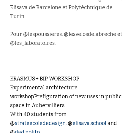
Elisava de Barcelone et Polytéchnique de 
Turin.
Pour @lespoussieres, @lesvelosdelabreche et 
@les_laboratoires.
E
RASMUS+ BIP WORKSHOP
E
xperimental architecture 
workshopPrefiguration of new uses in public 
space in Aubervilliers
W
ith 40 students from 
@
strateecolededesign,
 @
elisava.school 
and 
@
dad.polito